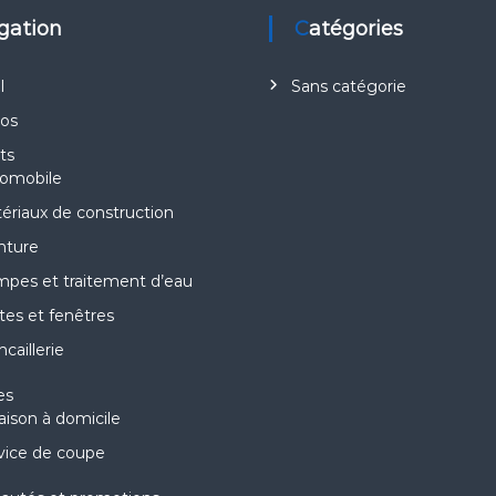
igation
Catégories
l
Sans catégorie
pos
ts
omobile
ériaux de construction
nture
pes et traitement d’eau
tes et fenêtres
caillerie
es
raison à domicile
vice de coupe