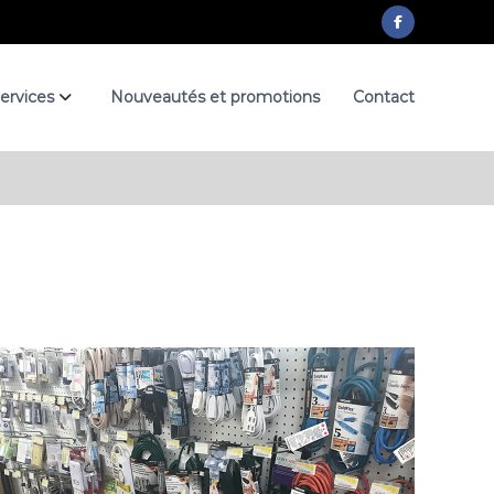
f
a
c
ervices
Nouveautés et promotions
Contact
e
b
o
o
k