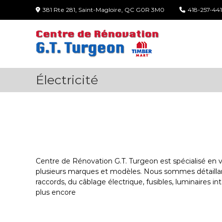
S
381 Rte 281, Saint-Magloire, QC G0R 3M0
418-257-441
k
C
i
e
p
t
n
o
t
c
r
Électricité
o
e
n
d
t
e
e
R
n
t
é
n
o
Centre de Rénovation G.T. Turgeon est spécialisé en 
v
plusieurs marques et modèles. Nous sommes détaillan
a
raccords, du câblage électrique, fusibles, luminaires inté
t
plus encore
i
o