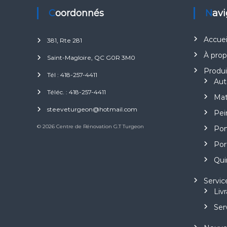
Coordonnés
Nav
Accuei
381, Rte 281
À pro
Saint-Magloire, QC G0R 3M0
Produi
Tél : 418-257-4411
Aut
Téléc. : 418-257-4411
Mat
steeveturgeon@hotmail.com
Pei
© 2026 Centre de Rénovation G.T Turgeon
Pom
Por
Quin
Servic
Liv
Ser