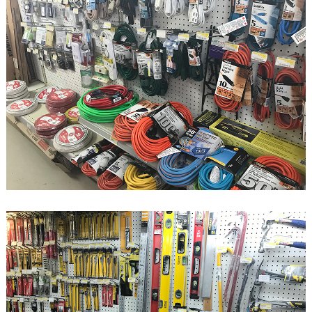
G
.
T
T
u
r
g
e
o
n